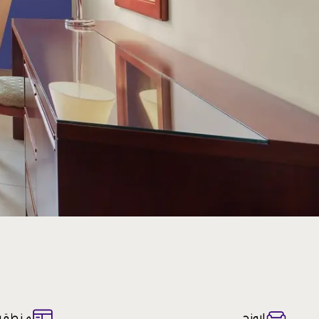
لاونج
منطقة