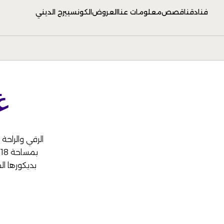
فنادقنا
قصص
معلومات عنا
العروض
الكونسييرج الديني
غ
الرقي والراحة
ب
بديكورها الج