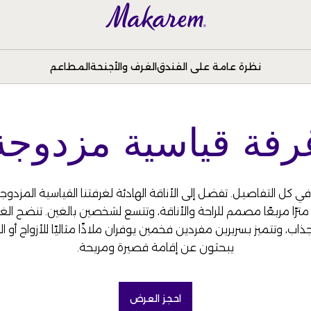
نظرة عامة على الفندق
الغرف والأجنحة
المطاعم
رفة قياسية مزدوجة
 في كل التفاصيل. تفضل إلى الأناقة الهادئة لغرفتنا القياسية المزدو
مساحة 18 مترًا مربعًا مصمم للراحة والأناقة، وتتسع لشخصين بالغين. تنضح ا
ذاب، وتتميز بسريرين مفردين فخمين يوفران ملاذًا مثاليًا للأزواج أو ال
يبحثون عن إقامة قصيرة ومريحة.
احجز العرض
(OPENS IN A NEW TAB)