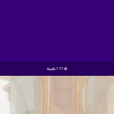
© ٢٠٢٦ طيبة