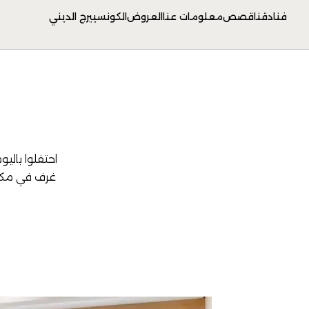
فنادقنا
قصص
معلومات عنا
العروض
الكونسييرج الديني
ع
احتفلوا باليو
غرف في مكارم