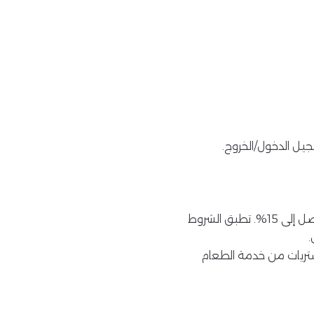
جيل الدخول/الخروج.
الحجوزات التي تتم عبر الموقع الإلكتروني لفنادق مكارم مؤهلة للحصول على قيمة استرداد نقدي تصل إلى 15%. تطبق الشروط
مشتريات من خدمة الطعام