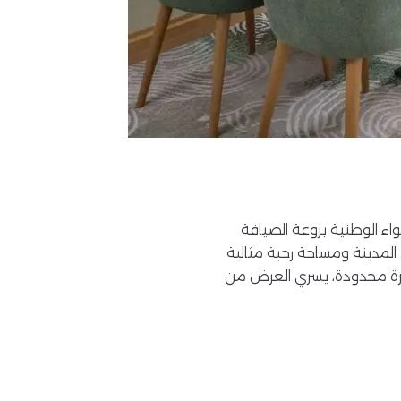
واء الوطنية بروعة الضيافة
ى المدينة ومساحة رحبة مثالية
أجواء من الخصوصية والراحة. اغتنموا هذه الفرصة المميزة مع خصم 10% لفترة محدودة، يسري العرض من