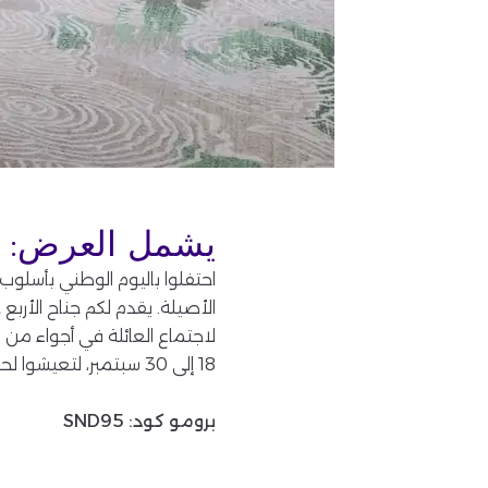
يشمل العرض:
احتفلوا باليوم الوطني بأسلوب 
الأصيلة. يقدم لكم جناح الأربع
18 إلى 30 سبتمبر، لتعيشوا لحظات لا تُنسى في مناسبة وطنية غالية
برومو كود: SND95