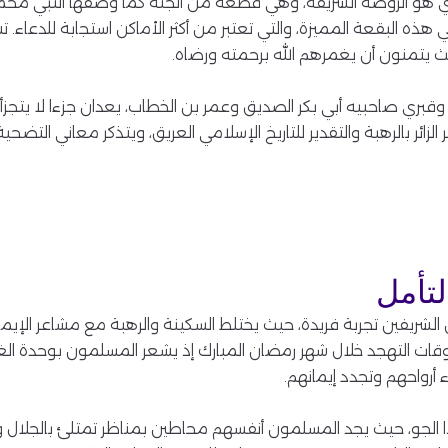
ي هو الروضة الشريفة، وهي قطعة من الجنة كما وصفها النبي محمد
هذه البقعة المميزة، والتي تعتبر من أكثر الأماكن استجابة للدعاء. ت
يث يتمنون أن يغمرهم الله برحمته ورضاه.
وقبري صاحبيه أبي بكر الصديق وعمر بن الخطاب، يعدان جزءا لا يتجزأ 
الزائر بالرهبة والتقدير للتاريخ الإسلامي العريق، ويتذكر معاني التض
لتأمل
 الشريفين تجربة فريدة، حيث يختلط السكينة والرهبة مع مشاعر الإيما
قات التهجد خلال شهر رمضان المبارك إذ يشعر المسلمون بوحدة ال
ء أرواحهم وتجدد إيمانهم.
هذا الجو، حيث يجد المسلمون أنفسهم محاطين بمناظر تمتلئ بالجلال وا