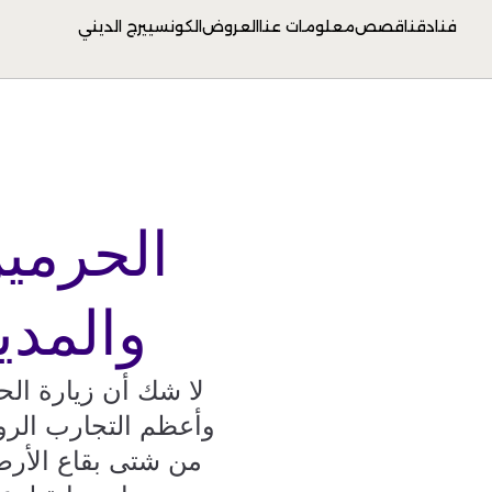
فنادقنا
قصص
معلومات عنا
العروض
الكونسييرج الديني
الحرمي
والمدي
لا شك أن زيارة الح
وأعظم التجارب الروح
من شتى بقاع الأرض 