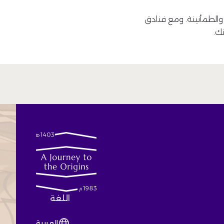
والطمأنينة. ومع فنادق
ك.
اللغة
العربية