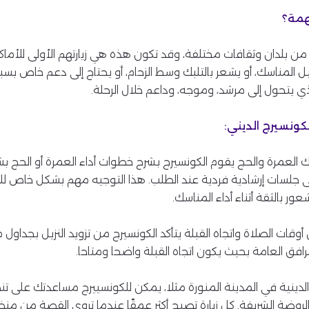
همة؟
من بلدان وثقافات مختلفة، وقد تكون هذه هي زيارتهم الأولى للأم
لمناسك، أو يشعر بالتلبك وسط الزحام، أو يحتاج إلى دعم خاص بس
ذي يتحول إلى مرشد، وموجه، وداعم خلال الرحلة.
لكونسيرج الديني:
ك العمرة والحج يقوم الكونسيرج بشرح خطوات أداء العمرة أو الحج
تى جلسات إرشادية فردية عند الطلب. هذا التوجيه مهم بشكل خاص لل
ر بالثقة أثناء أداء المناسك.
وقات الصلاة واتجاه القبلة يتأكد الكونسيرج من تزويد النزيل بجداول 
رافق العامة بحيث يكون اتجاه القبلة واضحا ومتاحا.
م الدينية في المدينة المنورة مثلا، يمكن للكونسييرج مساعدتك على تنظي
لروضة الشريفة. كل زيارة تصبح أكثر عمقًا عندما تروى القصة من منظ