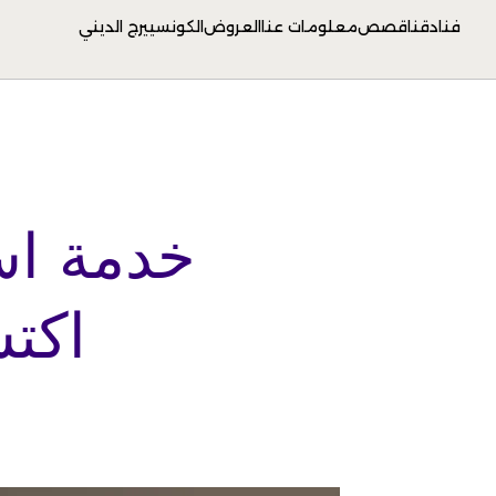
فنادقنا
قصص
معلومات عنا
العروض
الكونسييرج الديني
خدمة است
اكت