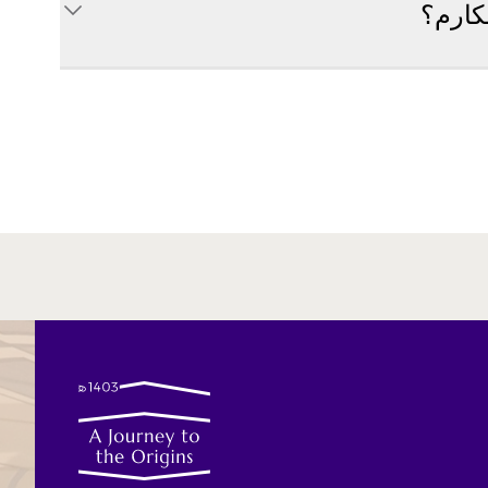
كارم؟