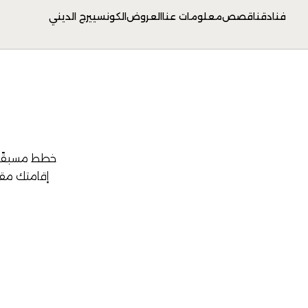
فنادقنا
قصص
معلومات عنا
العروض
الكونسييرج الديني
خطط مسبقًا 
إقامتك مقد