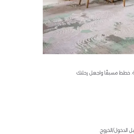
واستمتع بخصومات حصرية. خطط مسبقًا واجعل رحلتك
ل الدخول/الخروج.