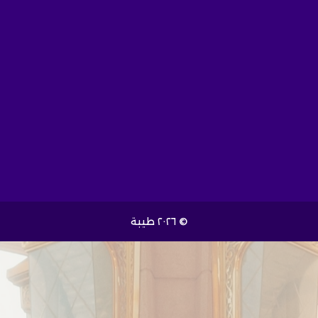
© ٢٠٢٦ طيبة