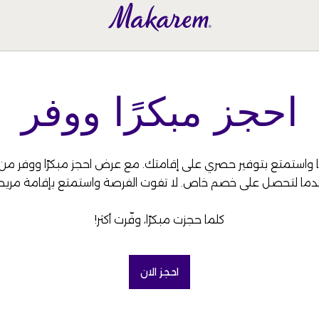
احجز مبكرًا ووفر
واستمتع بتوفير حصري على إقامتك. مع عرض احجز مبكرًا ووفر من م
ما لتحصل على خصم خاص. لا تفوت الفرصة واستمتع بإقامة مريح
كلما حجزت مبكرًا، وفّرت أكثر!
احجز الان
(OPENS IN A NEW TAB)