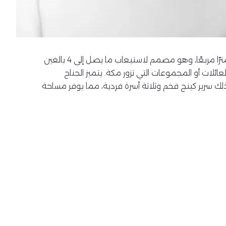
يبلغ حجم الجناح الديلوكس 39 مترًا مربعًا، وهو مصمم لاستيعاب ما يصل إلى 4 بالغين
عائلات أو المجموعات التي تزور مكة. يتميز الجناح
ك سرير كينج فخم وثلاثة أسرة فردية، مما يوفر مساحة