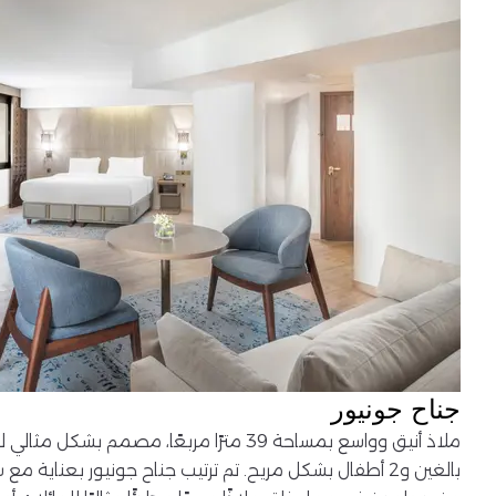
جناح جونيور
بالغين و2 أطفال بشكل مريح. تم ترتيب جناح جونيور بعناية مع