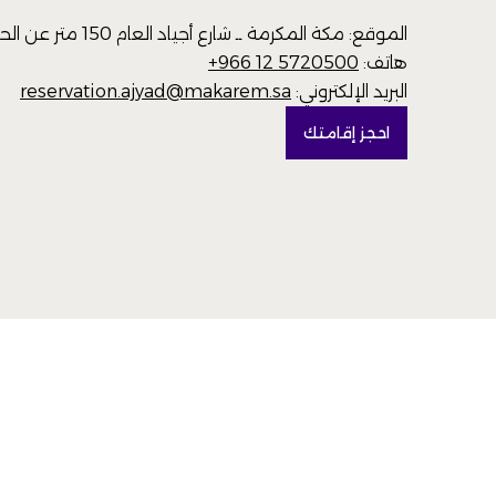
الموقع: مكة المكرمة ــ شارع أجياد العام 150 متر عن الحرم المكي الشريف
هاتف:
+966 12 5720500
البريد الإلكتروني:
reservation.ajyad@makarem.sa
احجز إقامتك
(OPENS IN A NEW TAB)