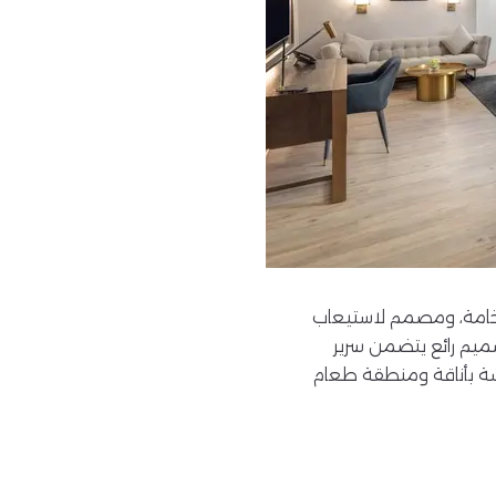
ع، وهو تجسيد للفخامة، ومصمم لاستيعاب
صميم رائع يتضمن سرير
شة بأناقة ومنطقة طعام