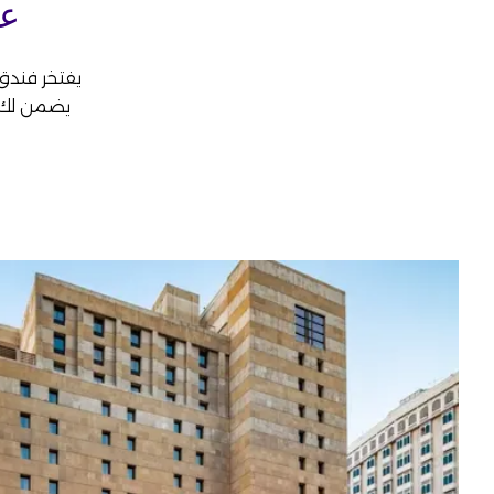
عل
يفتخر فندق م