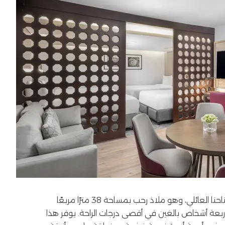
انغمس في الأناقة الفسيحة لجناحنا العائلي، وهو ملاذ رحب بمساحة 38 مترًا مربعًا
عة أشخاص بالغين في أقصى درجات الراحة. يوفر هذا