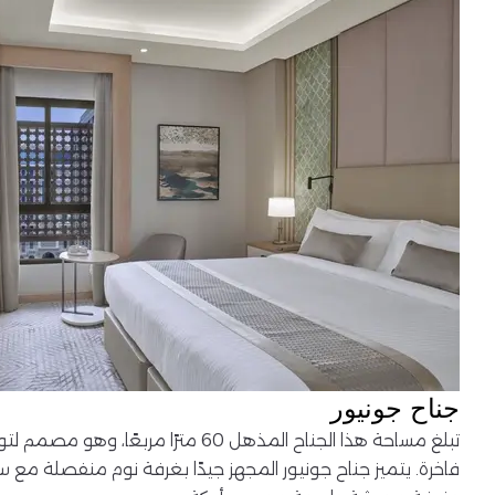
جناح جونيور
تبلغ مساحة هذا الجناح المذهل 60 مترًا مربع
فاخرة. يتميز جناح جونيور المجهز جيدًا بغرفة نوم منفصلة مع سري