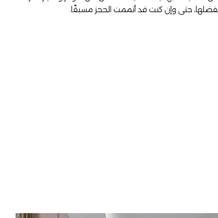
تفضلها، حتى وإن كنت قد أتممت الحجز مسبقًا.