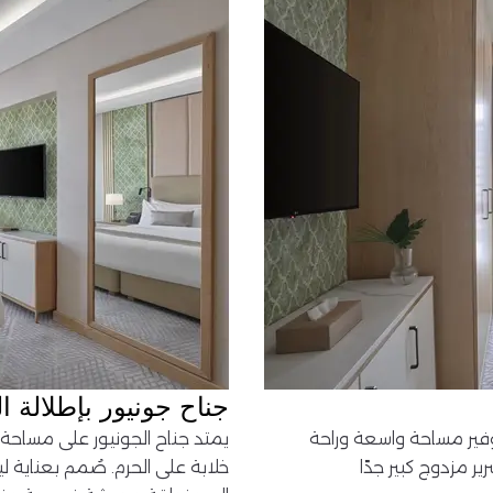
جناح جونيور بإطلالة ا
ًا، وهو مصمم لتوفير مساحة واسعة وراحة
يمتد جناح الجونيور على مساحة 
ر مزدوج كبير جدًا
خلابة على الحرم. صُمم بعناية ل